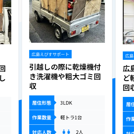
広島えびすサポート
広島
引越しの際に乾燥機付
回
広
き洗濯機や粗大ゴミ回
し
ど
収
回
居住形態
3LDK
居
作業数量
軽トラ1台
作
2
人
対応人数
対