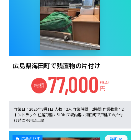
広島県海田町で残置物の片付け
77,000
(税込)
総額
円
作業日：
2026年8月1日
人数：
2人
作業時間：
2時間
作業数量：
2
トントラック
住居形態：
5LDK
回収内容：
海田町で戸建ての片付
け時に不用品回収
広島えびす
詳細