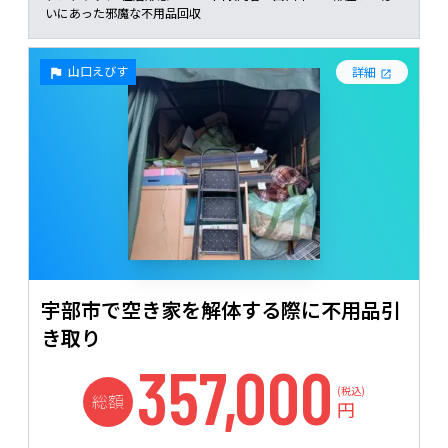
いにあった邪魔な不用品回収
山口えびす
詳細
宇部市で空き家を解体する際に不用品引
き取り
357,000
(税込)
総額
円