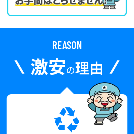
REASON
激安
理由
の