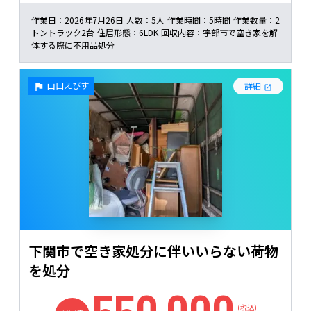
作業日：
2026年7月26日
人数：
5人
作業時間：
5時間
作業数量：
2
トントラック2台
住居形態：
6LDK
回収内容：
宇部市で空き家を解
体する際に不用品処分
山口えびす
詳細
下関市で空き家処分に伴いいらない荷物
を処分
(税込)