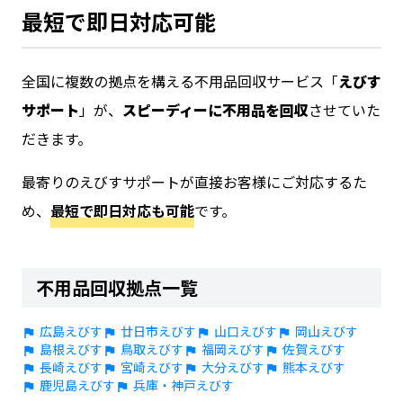
最短で即日対応可能
全国に複数の拠点を構える不用品回収サービス「
えびす
サポート
」が、
スピーディーに不用品を回収
させていた
だきます。
最寄りのえびすサポートが直接お客様にご対応するた
め、
最短で即日対応も可能
です。
不用品回収拠点一覧
広島えびす
廿日市えびす
山口えびす
岡山えびす
島根えびす
鳥取えびす
福岡えびす
佐賀えびす
長崎えびす
宮崎えびす
大分えびす
熊本えびす
鹿児島えびす
兵庫・神戸えびす