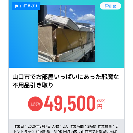
山口えびす
詳細
山口市でお部屋いっぱいにあった邪魔な
不用品引き取り
49,500
(税込)
総額
円
作業日：
2026年8月7日
人数：
2人
作業時間：
2時間
作業数量：
2
トントラック
住居形態：
3LDK
回収内容：
山口市でお部屋いっぱ