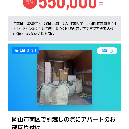
550,000
総額
円
作業日：
2026年7月18日
人数：
5人
作業時間：
7時間
作業数量：
4
トン、2トン3台
住居形態：
6LDK
回収内容：
下関市で空き家処分
に伴いいらない荷物を回収
岡山えびす
詳細
岡山市南区で引越しの際にアパートのお
部屋片付け