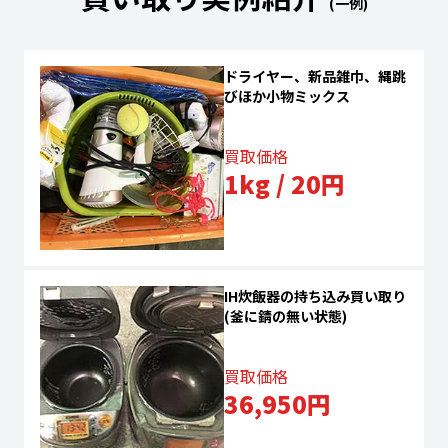
(一例)
ドライヤー、新品雑巾、縄跳
びほか小物ミックス
買取価格
1kg / 20円
IH炊飯器の持ち込み買い取り
(釜に錆の無い状態)
買取価格
36,950円