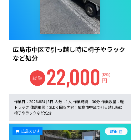
広島市中区で引っ越し時に椅子やラック
など処分
22,000
(税込)
総額
円
作業日：
2026年8月8日
人数：
1人
作業時間：
30分
作業数量：
軽
トラック
住居形態：
3LDK
回収内容：
広島市中区で引っ越し時に
椅子やラックなど処分
広島えびす
詳細