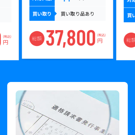
買い取り
買い取り品あり
買
37,800
0
(税込)
(税込)
総額
総
円
円