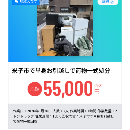
鳥取えびす
詳細
米子市で単身お引越しで荷物一式処分
55,000
(税込)
総額
円
作業日：
2026年3月26日
人数：
2人
作業時間：
1時間
作業数量：
2
トントラック
住居形態：
1LDK
回収内容：
米子市で単身お引越し
で荷物一式回収