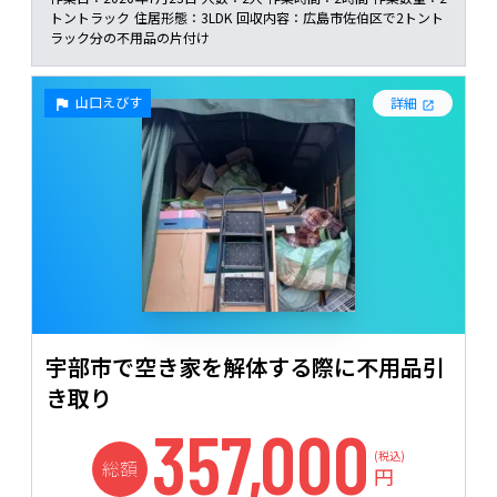
トントラック
住居形態：
3LDK
回収内容：
広島市佐伯区で2トント
ラック分の不用品の片付け
山口えびす
詳細
宇部市で空き家を解体する際に不用品引
き取り
357,000
(税込)
総額
円