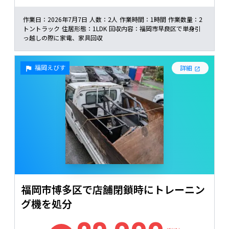
作業日：
2026年7月7日
人数：
2人
作業時間：
1時間
作業数量：
2
トントラック
住居形態：
1LDK
回収内容：
福岡市早良区で単身引
っ越しの際に家電、家具回収
福岡えびす
詳細
福岡市博多区で店舗閉鎖時にトレーニン
グ機を処分