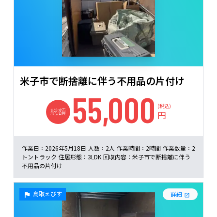
米子市で断捨離に伴う不用品の片付け
55,000
(税込)
総額
円
作業日：
2026年5月18日
人数：
2人
作業時間：
2時間
作業数量：
2
トントラック
住居形態：
3LDK
回収内容：
米子市で断捨離に伴う
不用品の片付け
鳥取えびす
詳細