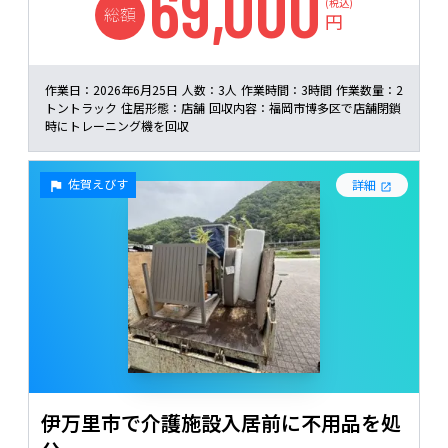
69,000
(税込)
総額
円
作業日：
2026年6月25日
人数：
3人
作業時間：
3時間
作業数量：
2
トントラック
住居形態：
店舗
回収内容：
福岡市博多区で店舗閉鎖
時にトレーニング機を回収
佐賀えびす
詳細
伊万里市で介護施設入居前に不用品を処