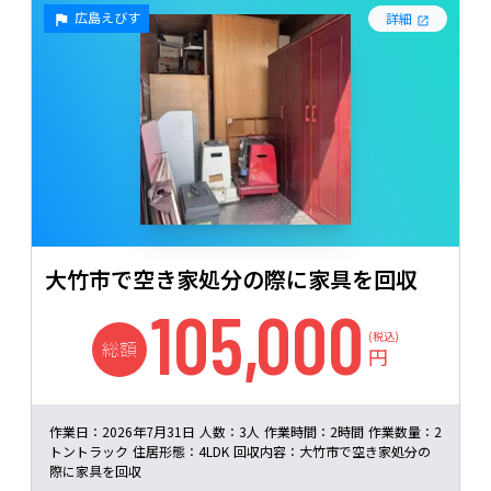
広島えびす
詳細
大竹市で空き家処分の際に家具を回収
105,000
(税込)
総額
円
作業日：
2026年7月31日
人数：
3人
作業時間：
2時間
作業数量：
2
トントラック
住居形態：
4LDK
回収内容：
大竹市で空き家処分の
際に家具を回収