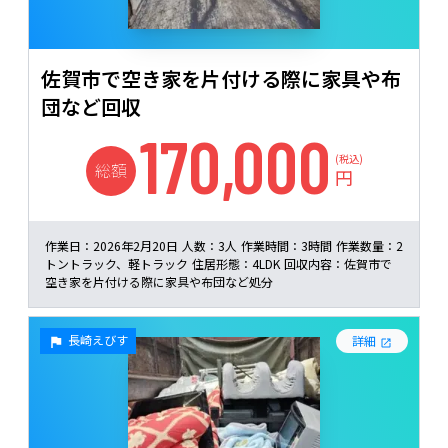
佐賀市で空き家を片付ける際に家具や布
団など回収
170,000
(税込)
総額
円
作業日：
2026年2月20日
人数：
3人
作業時間：
3時間
作業数量：
2
トントラック、軽トラック
住居形態：
4LDK
回収内容：
佐賀市で
空き家を片付ける際に家具や布団など処分
長崎えびす
詳細