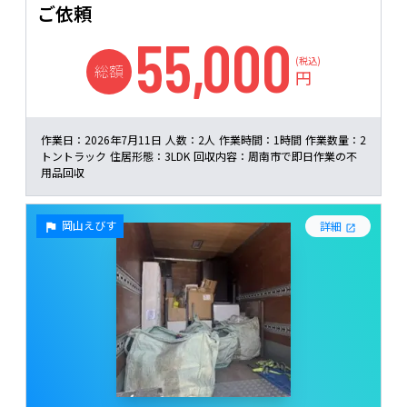
ご依頼
55,000
(税込)
総額
円
作業日：
2026年7月11日
人数：
2人
作業時間：
1時間
作業数量：
2
トントラック
住居形態：
3LDK
回収内容：
周南市で即日作業の不
用品回収
岡山えびす
詳細