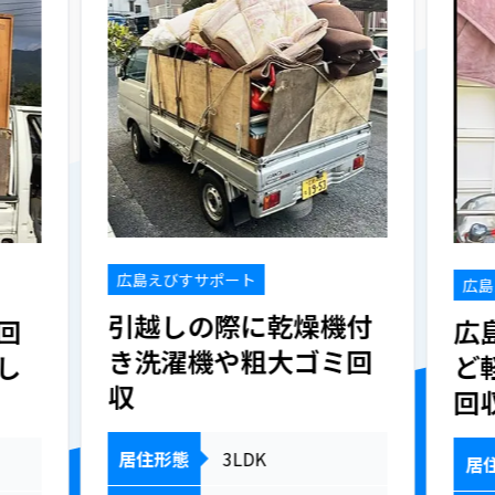
広島えびすサポート
広島
引越しの際に乾燥機付
回
広
き洗濯機や粗大ゴミ回
し
ど
収
回
居住形態
3LDK
居