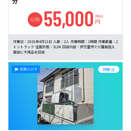
分
55,000
(税込)
総額
円
作業日：
2026年4月21日
人数：
2人
作業時間：
1時間
作業数量：
2
トントラック
住居形態：
3LDK
回収内容：
伊万里市で介護施設入
居前に不用品を回収
佐賀えびす
詳細