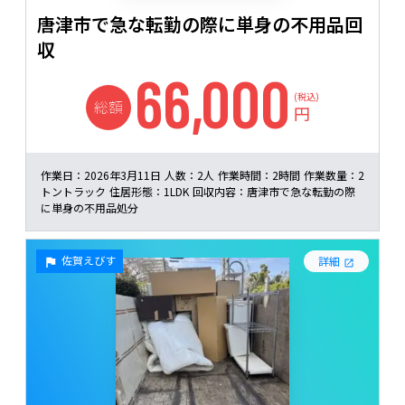
唐津市で急な転勤の際に単身の不用品回
収
66,000
(税込)
総額
円
作業日：
2026年3月11日
人数：
2人
作業時間：
2時間
作業数量：
2
トントラック
住居形態：
1LDK
回収内容：
唐津市で急な転勤の際
に単身の不用品処分
佐賀えびす
詳細