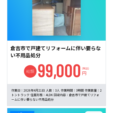
倉吉市で戸建てリフォームに伴い要らな
い不用品処分
99,000
(税込)
総額
円
作業日：
2026年4月21日
人数：
3人
作業時間：
3時間
作業数量：
2
トントラック
住居形態：
4LDK
回収内容：
倉吉市で戸建てリフォ
ームに伴い要らない不用品処分