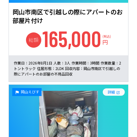
岡山市南区で引越しの際にアパートのお
部屋片付け
165,000
(税込)
総額
円
作業日：
2026年8月1日
人数：
3人
作業時間：
3時間
作業数量：
2
トントラック
住居形態：
2LDK
回収内容：
岡山市南区で引越しの
際にアパートのお部屋の不用品回収
岡山えびす
詳細