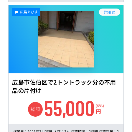
広島えびす
詳細
広島市佐伯区で2トントラック分の不用
品の片付け
55,000
(税込)
総額
円
作業日：
2026年7月23日
人数：
2人
作業時間：
2時間
作業数量：
2