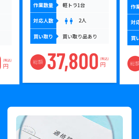
作業数量
軽トラ1台
作
2
人
対応人数
対
買い取り
買い取り品あり
買
37,800
0
(税込)
(税込)
総額
総
円
円