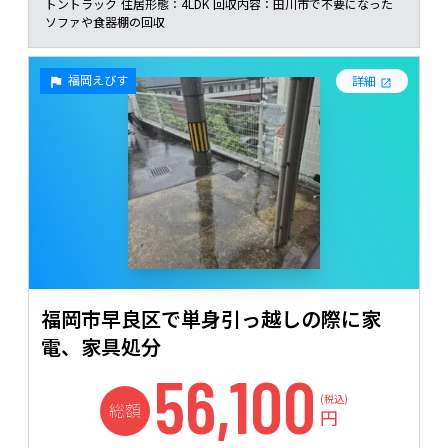
トントラック
住居形態：
4LDK
回収内容：
田川市で不要になった
ソファや食器棚の回収
福岡えびす
詳細
福岡市早良区で単身引っ越しの際に家
電、家具処分
56,100
(税込)
総額
円