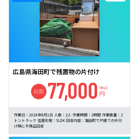
広島県海田町で残置物の片付け
77,000
(税込)
総額
円
作業日：
2026年8月1日
人数：
2人
作業時間：
2時間
作業数量：
2
トントラック
住居形態：
5LDK
回収内容：
海田町で戸建ての片付
け時に不用品回収