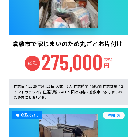
倉敷市で家じまいのため丸ごとお片付け
275,000
(税込)
総額
円
作業日：
2026年5月21日
人数：
5人
作業時間：
5時間
作業数量：
2
トントラック2台
住居形態：
4LDK
回収内容：
倉敷市で家じまいの
ため丸ごとお片付け
鳥取えびす
詳細