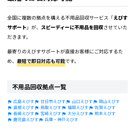
全国に複数の拠点を構える不用品回収サービス「
えびす
サポート
」が、
スピーディーに不用品を回収
させていた
だきます。
最寄りのえびすサポートが直接お客様にご対応するた
め、
最短で即日対応も可能
です。
不用品回収拠点一覧
広島えびす
廿日市えびす
山口えびす
岡山えびす
島根えびす
鳥取えびす
福岡えびす
佐賀えびす
長崎えびす
宮崎えびす
大分えびす
熊本えびす
鹿児島えびす
兵庫・神戸えびす