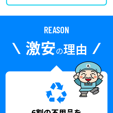
REASON
激安
理由
の
6割の不用品を