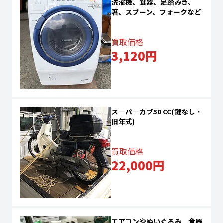
洗濯機、食器、足踏みき、
箸、スプーン、フォークなど
買取価格
3,120円
スーパーカブ50 CC(鍵なし・
旧年式)
買取価格
22,000円
エアコンやぬいぐるみ、食器