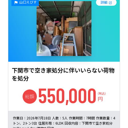
山口えびす
詳細
下関市で空き家処分に伴いいらない荷物
を処分
550,000
(税込)
総額
円
作業日：
2026年7月18日
人数：
5人
作業時間：
7時間
作業数量：
4
トン、2トン3台
住居形態：
6LDK
回収内容：
下関市で空き家処分