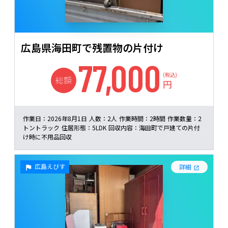
広島県海田町で残置物の片付け
77,000
(税込)
総額
円
作業日：
2026年8月1日
人数：
2人
作業時間：
2時間
作業数量：
2
トントラック
住居形態：
5LDK
回収内容：
海田町で戸建ての片付
け時に不用品回収
広島えびす
詳細