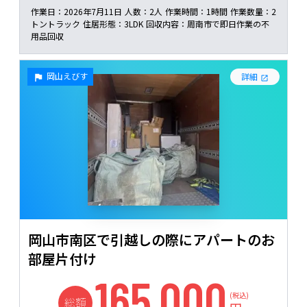
作業日：
2026年7月11日
人数：
2人
作業時間：
1時間
作業数量：
2
トントラック
住居形態：
3LDK
回収内容：
周南市で即日作業の不
用品回収
岡山えびす
詳細
岡山市南区で引越しの際にアパートのお
部屋片付け
165,000
(税込)
総額