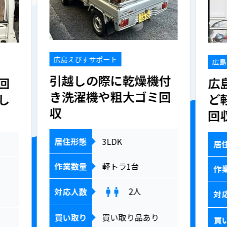
広島えびすサポート
広島
引越しの際に乾燥機付
回
広
き洗濯機や粗大ゴミ回
し
ど
収
回
居住形態
3LDK
居
作業数量
軽トラ1台
作
2
人
対応人数
対
買い取り
買い取り品あり
買