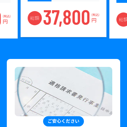
37,800
0
(税込)
(税込)
総額
総
円
円
ご安心ください