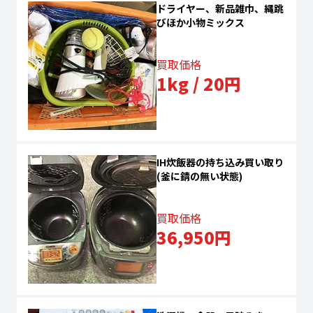
ドライヤー、新品雑巾、縄跳
びほか小物ミックス
買取価格
1kg / 20円
IH炊飯器の持ち込み買い取り
(釜に錆の無い状態)
買取価格
36,950円