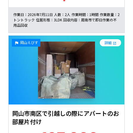
作業日：
2026年7月11日
人数：
2人
作業時間：
1時間
作業数量：
2
トントラック
住居形態：
3LDK
回収内容：
周南市で即日作業の不
用品回収
岡山えびす
詳細
岡山市南区で引越しの際にアパートのお
部屋片付け