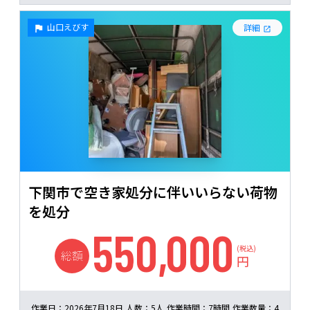
山口えびす
詳細
下関市で空き家処分に伴いいらない荷物
を処分
550,000
(税込)
総額
円
作業日：
2026年7月18日
人数：
5人
作業時間：
7時間
作業数量：
4