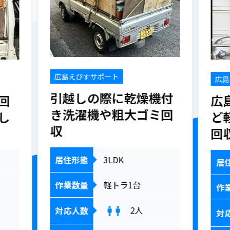
広島えびすサポート
広島
引越しの際に乾燥機付
回
広
き洗濯機や粗大ゴミ回
し
ど
収
回
居住形態
3LDK
居
作業数量
軽トラ1台
作
2
人
対応人数
対