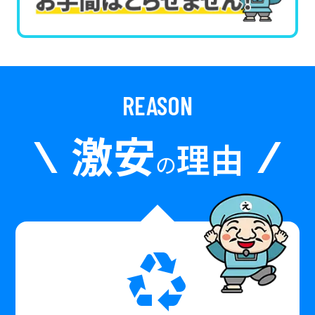
REASON
激安
理由
の