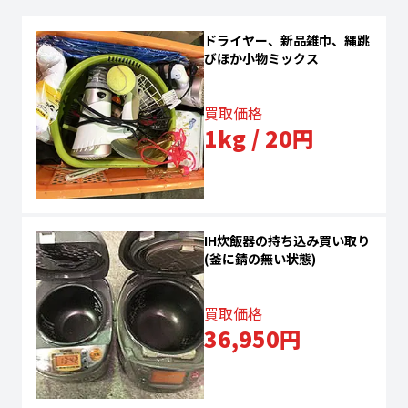
ドライヤー、新品雑巾、縄跳
びほか小物ミックス
買取価格
1kg / 20円
IH炊飯器の持ち込み買い取り
(釜に錆の無い状態)
買取価格
36,950円