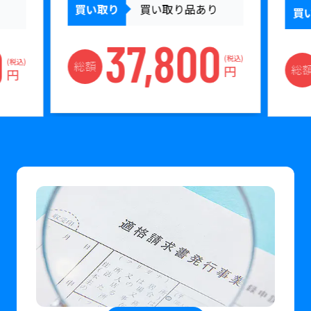
買い取り
買い取り品あり
買
37,800
0
(税込)
(税込)
総額
総
円
円