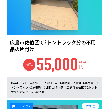
広島市佐伯区で2トントラック分の不用
品の片付け
55,000
(税込)
総額
円
作業日：
2026年7月23日
人数：
2人
作業時間：
2時間
作業数量：
2
トントラック
住居形態：
3LDK
回収内容：
広島市佐伯区で2トント
ラック分の不用品の片付け
山口えびす
詳細