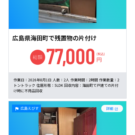
広島県海田町で残置物の片付け
77,000
(税込)
総額
円
作業日：
2026年8月1日
人数：
2人
作業時間：
2時間
作業数量：
2
トントラック
住居形態：
5LDK
回収内容：
海田町で戸建ての片付
け時に不用品回収
広島えびす
詳細