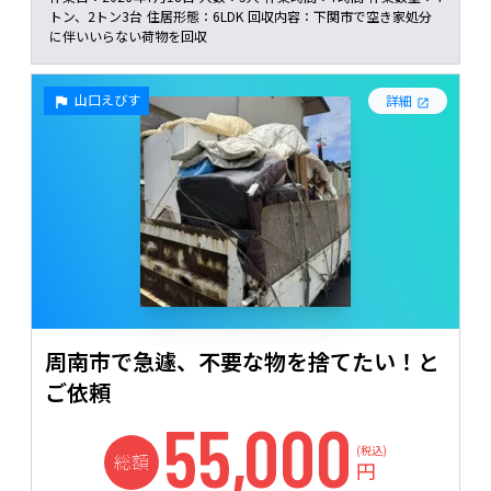
トン、2トン3台
住居形態：
6LDK
回収内容：
下関市で空き家処分
に伴いいらない荷物を回収
山口えびす
詳細
周南市で急遽、不要な物を捨てたい！と
ご依頼
55,000
(税込)
総額
円