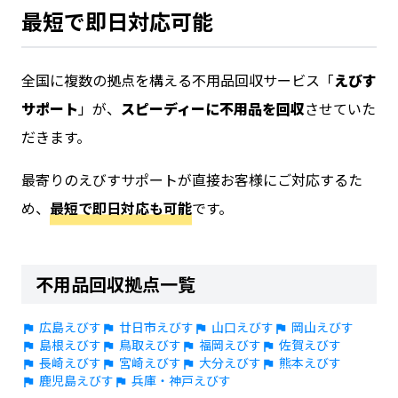
最短で即日対応可能
全国に複数の拠点を構える不用品回収サービス「
えびす
サポート
」が、
スピーディーに不用品を回収
させていた
だきます。
最寄りのえびすサポートが直接お客様にご対応するた
め、
最短で即日対応も可能
です。
不用品回収拠点一覧
広島えびす
廿日市えびす
山口えびす
岡山えびす
島根えびす
鳥取えびす
福岡えびす
佐賀えびす
長崎えびす
宮崎えびす
大分えびす
熊本えびす
鹿児島えびす
兵庫・神戸えびす