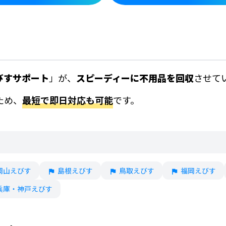
びすサポート
」が、
スピーディーに不用品を回収
させて
ため、
最短で即日対応も可能
です。
岡山えびす
島根えびす
鳥取えびす
福岡えびす
兵庫・神戸えびす