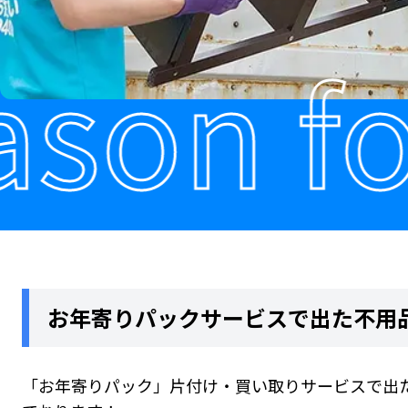
on for
お年寄りパックサービスで出た不用
「
お年寄りパック
」
片付け・買い取り
サービスで出