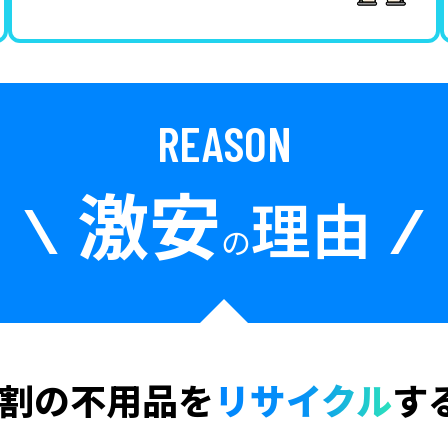
REASON
激安
理由
の
6割の不用品を
リサイクル
す