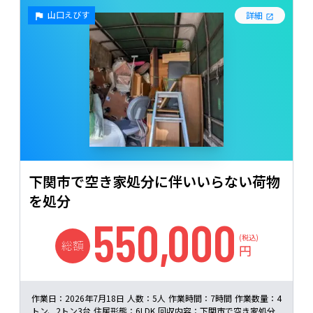
山口えびす
詳細
下関市で空き家処分に伴いいらない荷物
を処分
550,000
(税込)
総額
円
作業日：
2026年7月18日
人数：
5人
作業時間：
7時間
作業数量：
4
トン、2トン3台
住居形態：
6LDK
回収内容：
下関市で空き家処分