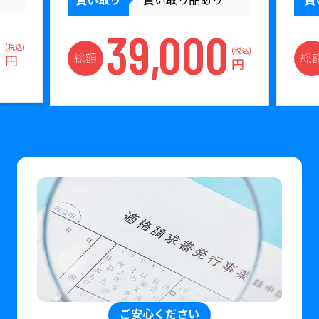
0
39,000
(税込)
(税込)
総額
総
円
円
ご安心ください