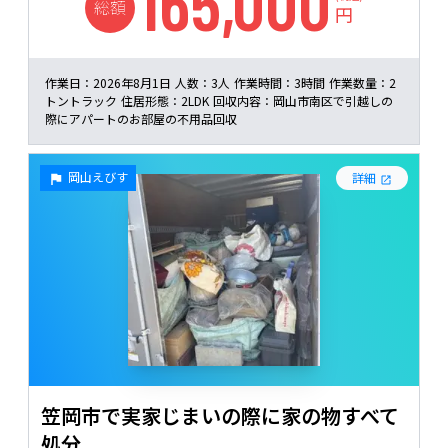
165,000
総額
円
作業日：
2026年8月1日
人数：
3人
作業時間：
3時間
作業数量：
2
トントラック
住居形態：
2LDK
回収内容：
岡山市南区で引越しの
際にアパートのお部屋の不用品回収
岡山えびす
詳細
笠岡市で実家じまいの際に家の物すべて
処分