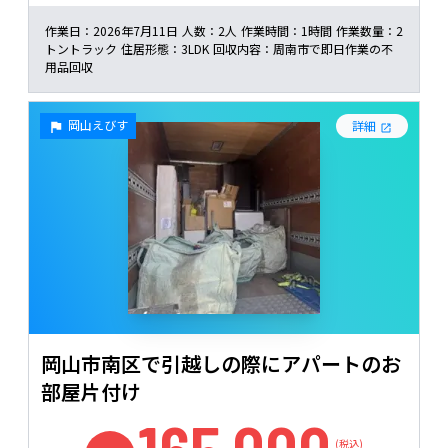
作業日：
2026年7月11日
人数：
2人
作業時間：
1時間
作業数量：
2
トントラック
住居形態：
3LDK
回収内容：
周南市で即日作業の不
用品回収
岡山えびす
詳細
岡山市南区で引越しの際にアパートのお
部屋片付け
(税込)