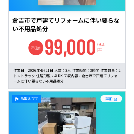
倉吉市で戸建てリフォームに伴い要らな
い不用品処分
99,000
(税込)
総額
円
作業日：
2026年4月21日
人数：
3人
作業時間：
3時間
作業数量：
2
トントラック
住居形態：
4LDK
回収内容：
倉吉市で戸建てリフォ
ームに伴い要らない不用品処分
鳥取えびす
詳細