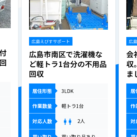
広島えびすサポート
広
付
広島市南区で洗濯機な
会
回
ど軽トラ1台分の不用品
収
回収
ま
居住形態
3LDK
居
作業数量
軽トラ1台
作
2
人
対応人数
対
買い取り
買い取り品あり
買