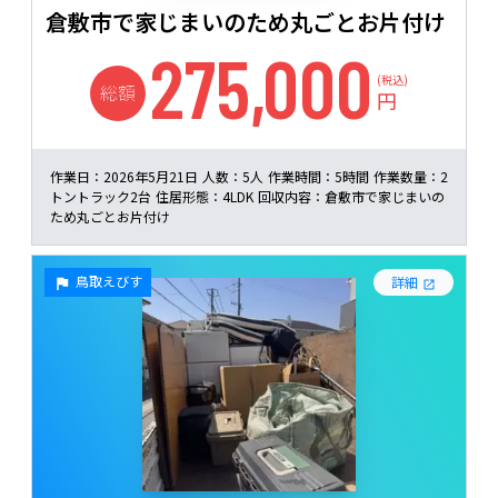
倉敷市で家じまいのため丸ごとお片付け
275,000
(税込)
総額
円
作業日：
2026年5月21日
人数：
5人
作業時間：
5時間
作業数量：
2
トントラック2台
住居形態：
4LDK
回収内容：
倉敷市で家じまいの
ため丸ごとお片付け
鳥取えびす
詳細