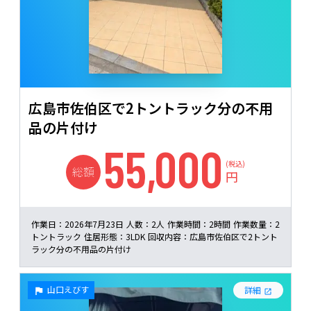
広島市佐伯区で2トントラック分の不用
品の片付け
55,000
(税込)
総額
円
作業日：
2026年7月23日
人数：
2人
作業時間：
2時間
作業数量：
2
トントラック
住居形態：
3LDK
回収内容：
広島市佐伯区で2トント
ラック分の不用品の片付け
山口えびす
詳細