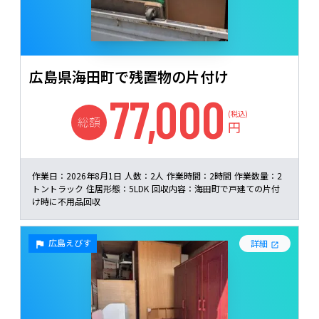
広島県海田町で残置物の片付け
77,000
(税込)
総額
円
作業日：
2026年8月1日
人数：
2人
作業時間：
2時間
作業数量：
2
トントラック
住居形態：
5LDK
回収内容：
海田町で戸建ての片付
け時に不用品回収
広島えびす
詳細