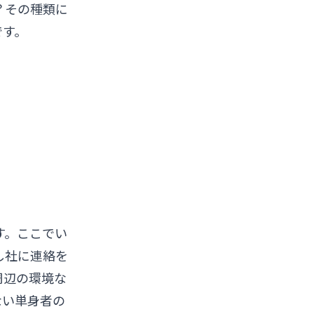
？その種類に
です。
す。ここでい
し社に連絡を
周辺の環境な
ない単身者の