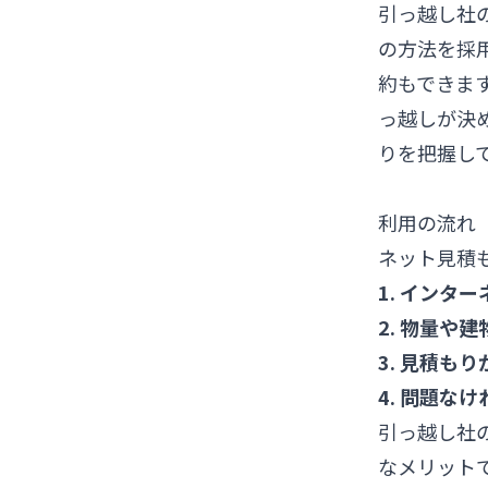
引っ越し社
の方法を採
約もできま
っ越しが決
りを把握し
利用の流れ
ネット見積
1. インタ
2. 物量や
3. 見積も
4. 問題な
引っ越し社
なメリット