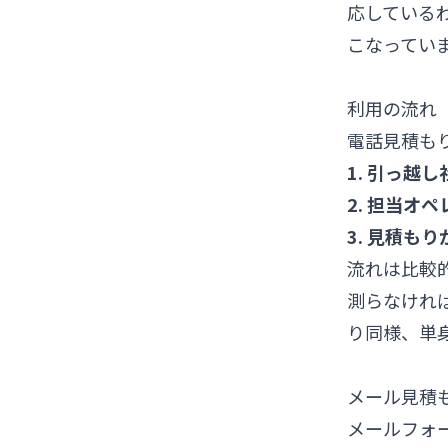
応している
こなってい
利用の流れ
電話見積も
1. 引っ
2. 担当オ
3. 見積も
流れは比較
測らなけれ
り同様、単
メール見積
メールフォ